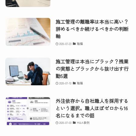
施工管理の離職率は本当に高い？
辞めるべきか続けるべきかの判断
軸
2026-07-23
職種
施工管理は本当にブラック？残業
の実態とブラックから抜け出す行
動5選
2026-07-10
職種
外注依存から自社職人を採用する
という選択。職人ほぼゼロから16
名になるまでの話
2026-07-03
M&A事例