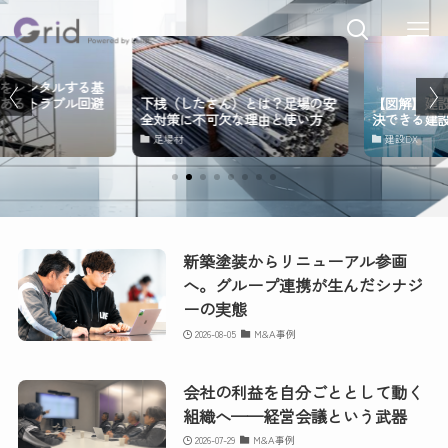
レンタルする基
るトラブル回避
下桟（したさん）とは？足場の安
【図解】建設D
全対策に不可欠な理由と使い方
決できる建設
足場材
建設DX
新築塗装からリニューアル参画
へ。グループ連携が生んだシナジ
ーの実態
2026-08-05
M&A事例
会社の利益を自分ごととして動く
組織へ——経営会議という武器
2026-07-29
M&A事例