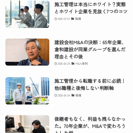
施工管理は本当にホワイト？実態
とホワイト企業を見抜く7つのコツ
2026-07-01
職種
建設会社M&Aの決断：65年企業、
倉和建設が同業グループを選んだ
理由とその後
2026-06-25
M&A事例
施工管理から転職する前に必読｜
他6職種と後悔しない判断軸
2026-06-24
職種
後継者もなく、利益も残らなかっ
た。70年企業が、M&Aで変わろう
とした話