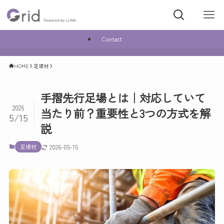
Contact
HOME
足場材
手摺先行足場とは｜対応していて
2026
当たり前？重要性と3つの方式を解
5/15
説
足場材
2026-05-15