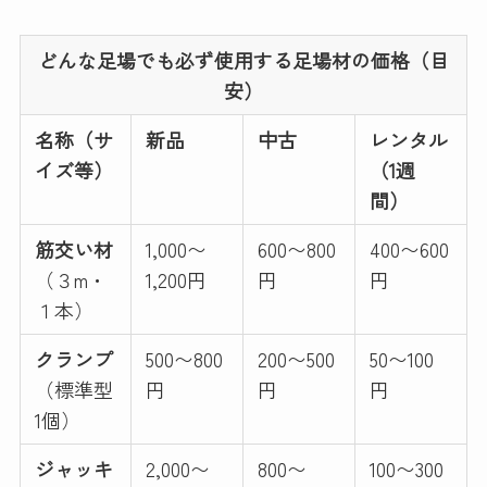
どんな足場でも必ず使用する足場材の価格（目
安）
名称（サ
新品
中古
レンタル
イズ等）
（1週
間）
筋交い材
1,000〜
600〜800
400〜600
（３m・
1,200円
円
円
１本）
クランプ
500〜800
200〜500
50〜100
（標準型
円
円
円
1個）
ジャッキ
2,000〜
800〜
100〜300