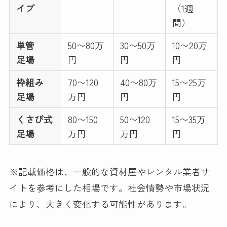
イプ
（1週
間）
単管
50〜80万
30〜50万
10〜20万
足場
円
円
円
枠組み
70〜120
40〜80万
15〜25万
足場
万円
円
円
くさび式
80〜150
50〜120
15〜35万
足場
万円
万円
円
※記載価格は、一般的な資材屋やレンタル業者サ
イトを参考にした相場です。社会情勢や市場状況
により、大きく変化する可能性があります。