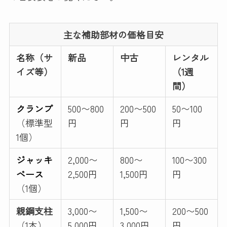
主な補助部材の価格目安
名称（サ
新品
中古
レンタル
イズ等）
（1週
間）
クランプ
500〜800
200〜500
50〜100
（標準型
円
円
円
1個）
ジャッキ
2,000〜
800〜
100〜300
ベース
2,500円
1,500円
円
（1個）
親鋼支柱
3,000〜
1,500〜
200〜500
（1本）
5,000円
3,000円
円