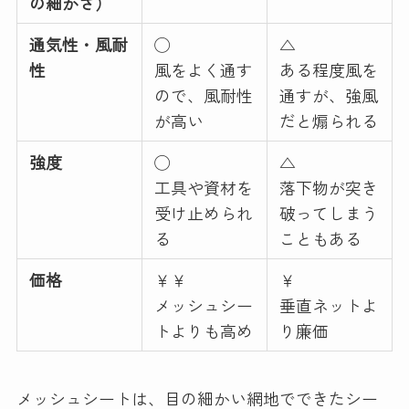
の細かさ）
通気性・風耐
◯
△
性
風をよく通す
ある程度風を
ので、風耐性
通すが、強風
が高い
だと煽られる
強度
◯
△
工具や資材を
落下物が突き
受け止められ
破ってしまう
る
こともある
価格
￥￥
￥
メッシュシー
垂直ネットよ
トよりも高め
り廉価
メッシュシートは、目の細かい網地でできたシー