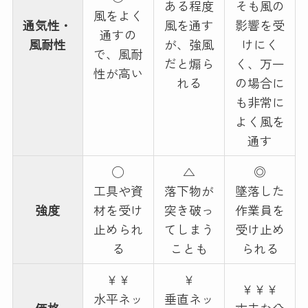
ある程度
そも風の
風をよく
通気性・
風を通す
影響を受
通すの
風耐性
が、強風
けにく
で、風耐
だと煽ら
く、万一
性が高い
れる
の場合に
も非常に
よく風を
通す
◯
△
◎
工具や資
落下物が
墜落した
強度
材を受け
突き破っ
作業員を
止められ
てしまう
受け止め
る
ことも
られる
￥￥
￥
￥￥￥
水平ネッ
垂直ネッ
価格
丈夫な分