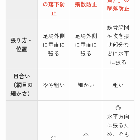
の落下防
飛散防止
墜落防止
止
鉄骨梁間
足場外側
足場外側
や吹き抜
張り方・
に垂直に
に垂直に
け部分な
位置
張る
張る
どに水平
に張る
目合い
（網目の
やや粗い
細かい
粗い
細かさ）
◎
水平方向
に張るた
△
め、そも
◯