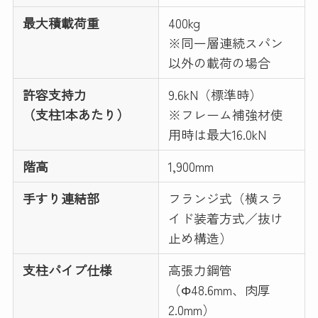
最大積載荷重
400kg
※同一層連続スパン
以外の載荷の場合
許容支持力
9.6kN（標準時）
（支柱1本あたり）
※フレーム補強材使
用時は最大16.0kN
階高
1,900mm
手すり連結部
フランジ式（横スラ
イド装着方式／抜け
止め構造）
支柱パイプ仕様
高張力鋼管
（Φ48.6mm、肉厚
2.0mm）