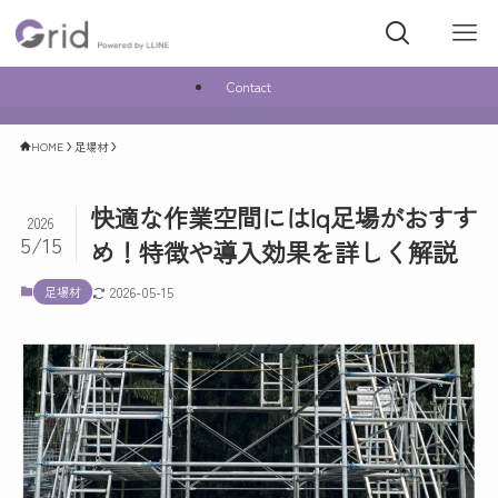
Contact
HOME
足場材
快適な作業空間にはIq足場がおすす
2026
5/15
め！特徴や導入効果を詳しく解説
足場材
2026-05-15