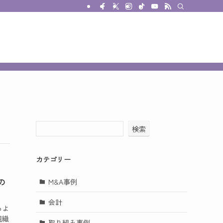
検索
カテゴリー
の
M&A事例
会計
るよ
組織
取り組み事例