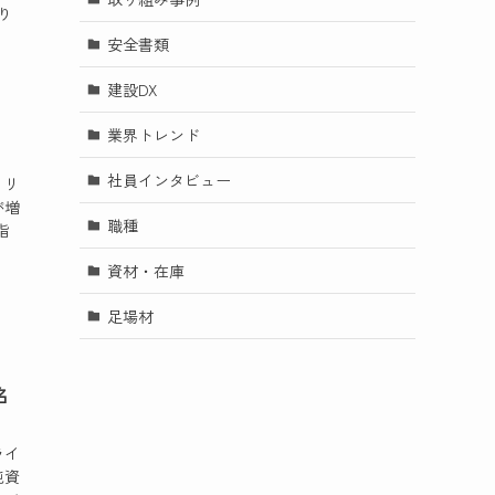
り
安全書類
建設DX
業界トレンド
社員インタビュー
、リ
が増
職種
指
資材・在庫
足場材
名
ライ
純資