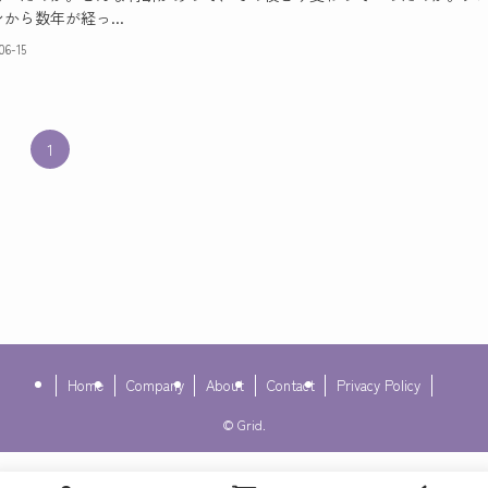
から数年が経っ...
06-15
1
Home
Company
About
Contact
Privacy Policy
©
Grid.