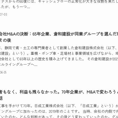
イナスからの回復には、キャッシュフローの正常化が大きな役割を果た
たが、もう一つ...
-07-03
会社M&Aの決断：65年企業、倉和建設が同業グループを選んだ
その後
61年、静岡で鳶・土工の専門業者として創業した倉和建設株式会社（以下
和建設」という）。重機・ポンプ車・足場材と事業領域を広げながら、
会社として65年以上の歴史を積み上げてきました。 その倉和建設が202
ルライングループへ...
06-25
者もなく、利益も残らなかった。70年企業が、M&Aで変わろう
話
工事を手がけて70年。日成工業株式会社（以下、「日成工業」という）
イングループに加わったのは、2019年のことです。 当時、会社の内側で
ていたのか。どんな判断があって、その後どう変わっていったのか。グ