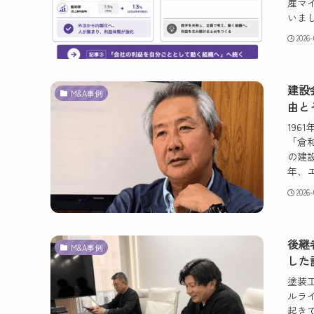
産マ
いまし
2026
建設
M&A事例
由と
19
「倉
の建設
年、エ
2026-
後継
M&A事例
した
塗装
ルラ
起き