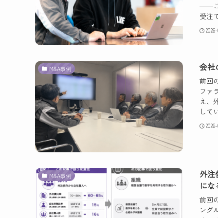
——
受注で
2026
会社
M&A事例
前回
ファ
え、
してい
2026
外注
M&A事例
にな
前回
ング