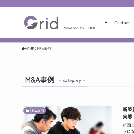
Contact
HOME
M&A事例
M&A事例
– category –
新築
M&A事例
実態
前回
うに