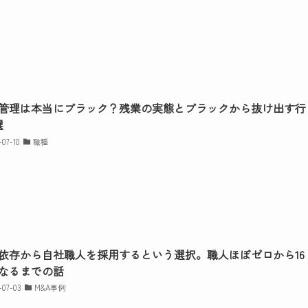
管理は本当にブラック？残業の実態とブラックから抜け出す行
選
-07-10
職種
依存から自社職人を採用するという選択。職人ほぼゼロから16
なるまでの話
-07-03
M&A事例