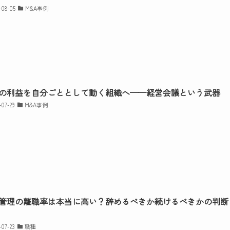
-08-05
M&A事例
の利益を自分ごととして動く組織へ——経営会議という武器
-07-29
M&A事例
管理の離職率は本当に高い？辞めるべきか続けるべきかの判断
-07-23
職種