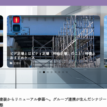
ビデ足場とはビティ足場（枠組足場）のこと｜特徴と
おすすめケース
足場材
塗装からリニューアル参画へ。グループ連携が生んだシナジー
態