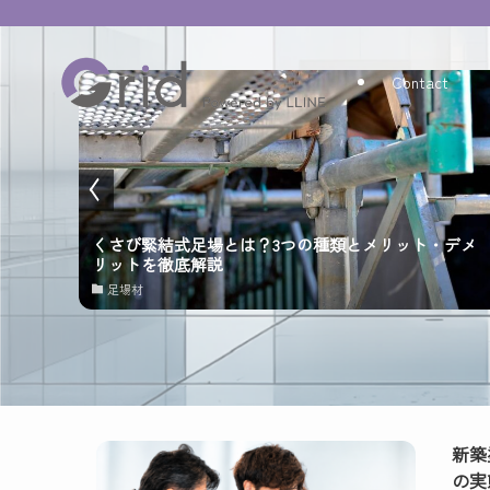
Contact
様・相
くさび緊結式足場とは？3つの種類とメリット・デメ
リットを徹底解説
足場材
新築
の実