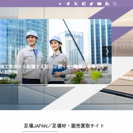
施工管理から転職する前に必読｜他6職種と後悔しな
施工
い判断軸
ら抜け
職種
職種
足場JAPAN／足場材・販売買取サイト